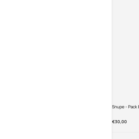
Snupe - Pack ISO - 12 Unid, 3 Sabores
Snupe - Pack 
€22,80
€30,00