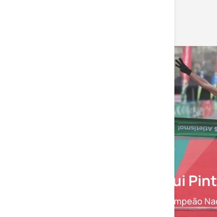
As nossas histórias
Ana Paula
Rodrigues
Rui Pin
Campeã Nacional de Trail
Endurance e Trail Sprint
Campeão Nac