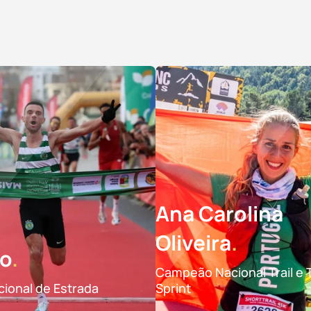
Ana Carolina
Oliveira
to
Campeão Nacional Trail e T
ional de Estrada
Sprint