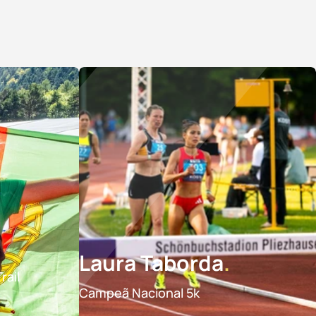
Laura Taborda
rail
Campeã Nacional 5k