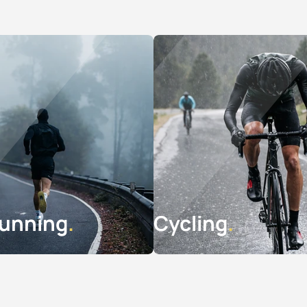
unning
Cycling