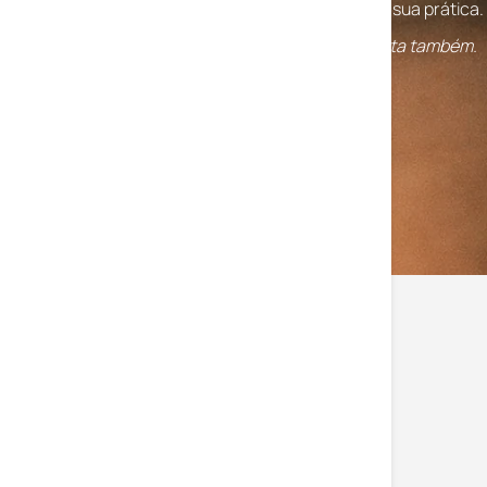
acompanhar cada atleta na especificidade da sua prática.
Porque cada desporto é diferente. E cada atleta também.
Ver Produtos