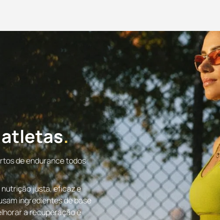
 atletas
ortos de endurance todos
nutrição justa, eficaz e
 usam ingredientes de base
melhorar a recuperação e