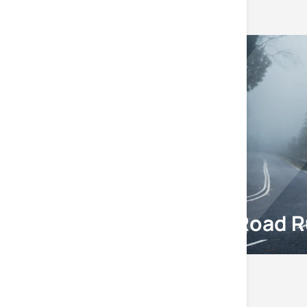
Trail Running
Road R