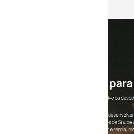
Snupe
Criado por atletas, para
A Snupe nasceu da experiência real de quem vive os desp
os dias.
Foi criada para atletas, com um objetivo claro: desenvolver 
agradável. Produzidos em Portugal, os produtos da Snupe
natural e são solução nutricional para fornecer energia, 