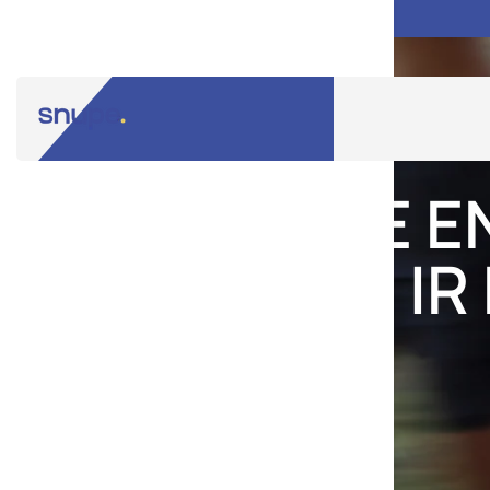
MAIS DO QUE E
VONTADE DE IR
LONGE
.
Nutrição criada para treinos exigentes.